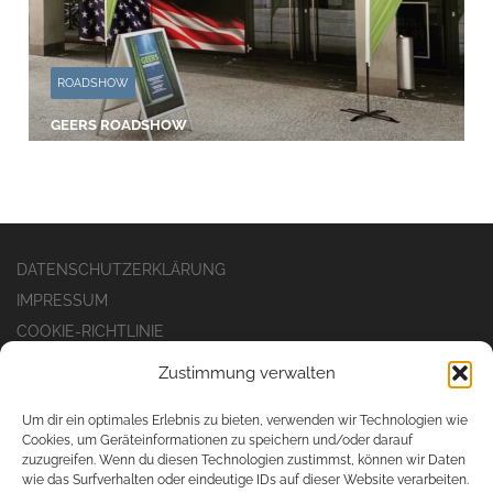
ROADSHOW
GEERS ROADSHOW
DATENSCHUTZERKLÄRUNG
IMPRESSUM
COOKIE-RICHTLINIE
Zustimmung verwalten
Um dir ein optimales Erlebnis zu bieten, verwenden wir Technologien wie
Cookies, um Geräteinformationen zu speichern und/oder darauf
movendi GmbH
zuzugreifen. Wenn du diesen Technologien zustimmst, können wir Daten
wie das Surfverhalten oder eindeutige IDs auf dieser Website verarbeiten.
Rösrather Straße 1