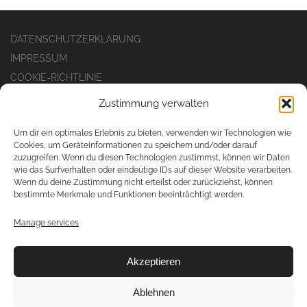
DATENSCHUTZERKLÄRUNG
IMPRESSUM
COOKIE-RICHTLINIE
Zustimmung verwalten
Um dir ein optimales Erlebnis zu bieten, verwenden wir Technologien wie
Cookies, um Geräteinformationen zu speichern und/oder darauf
movendi GmbH
zuzugreifen. Wenn du diesen Technologien zustimmst, können wir Daten
wie das Surfverhalten oder eindeutige IDs auf dieser Website verarbeiten.
Rösrather Straße 1
Wenn du deine Zustimmung nicht erteilst oder zurückziehst, können
53797 Lohmar-Honrath
bestimmte Merkmale und Funktionen beeinträchtigt werden.
Manage services
email: anfrage@movendi.de
tel +49 2206 6094-0
fax +49 2206 6094-60
Akzeptieren
Ablehnen