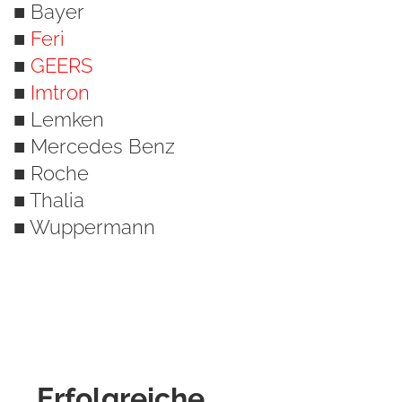
■ Bayer
■
Feri
■
GEERS
■
Imtron
■ Lemken
■ Mercedes Benz
■ Roche
■ Thalia
■ Wuppermann
Erfolgreiche