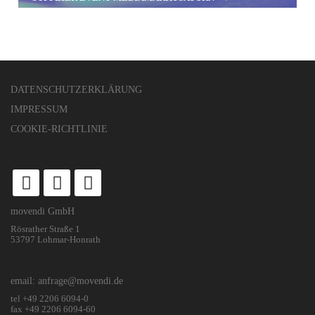
DATENSCHUTZERKLÄRUNG
IMPRESSUM
COOKIE-RICHTLINIE
movendi GmbH
Rösrather Straße 1
53797 Lohmar-Honrath
email: anfrage@movendi.de
tel +49 2206 6094-0
fax +49 2206 6094-60